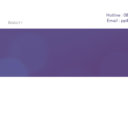
Hotline : 0
Email :
pp@
ติดต่อเรา