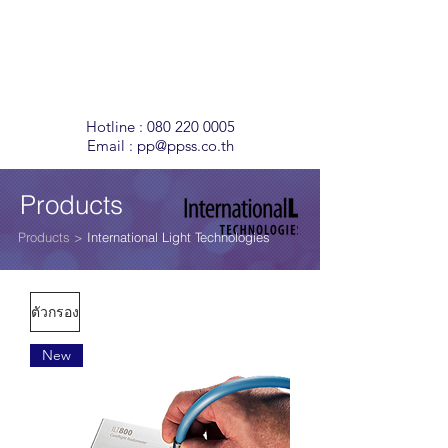
Temperature
Monitoring
Solutions
Hotline :
080 220 0005
Email :
pp@ppss.co.th
Products
Products
>
International Light Technologies
ตัวกรอง
New