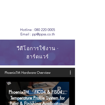
Temperature
Monitoring
Solutions
Hotline :
080 220 0005
Email :
pp@ppss.co.th
วีดีโอการใช้งาน -
ฮาร์ดแวร์
PhoenixTM Hardware Overview
PhoenixTM 「FIC04 & FIS04」
Temperature Profile System for
Paint & Finishing Application l