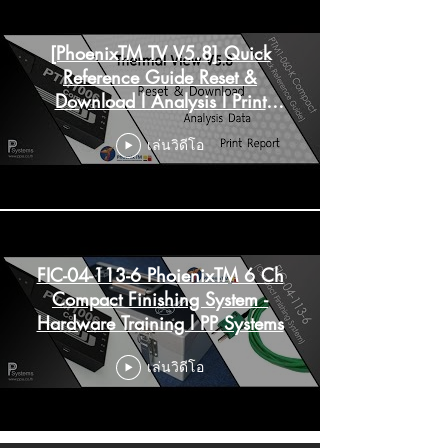
[PhoenixTM TV V5.8] Quick
Reference Guide Reset &
Download l Analysis l Print
Report - Software
เล่นวิดีโอ
FIC-04-113-6 PhoienixTM 6 Ch
Compact Finishing System -
Hardware Training l PP Systems
เล่นวิดีโอ