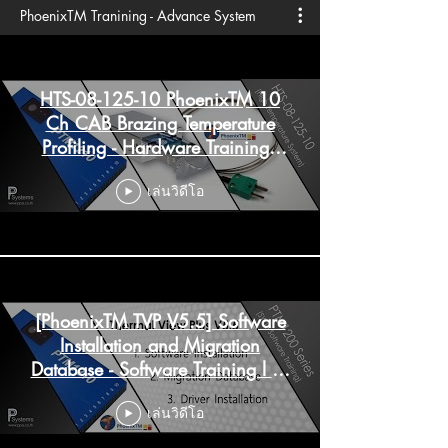
PhoenixTM Tranining - Advance System
HTS-08-125-10 PhoenixTM 10
Ch CAB Brazing Temperature
Profiling - Hardware Training l
PP Systems
เล่นวิดีโอ
[PhoenixTM TVP V5.5] Software
Installation and Migration
Database - Software Training l PP
Systems
เล่นวิดีโอ