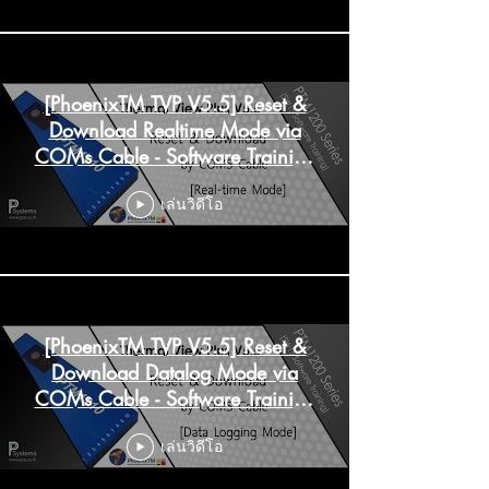
[PhoenixTM TVP V5.5] Reset &
Download Realtime Mode via
COMs Cable - Software Training
l PP Systems
เล่นวิดีโอ
[PhoenixTM TVP V5.5] Reset &
Download Datalog Mode via
COMs Cable - Software Training
l PP Systems
เล่นวิดีโอ