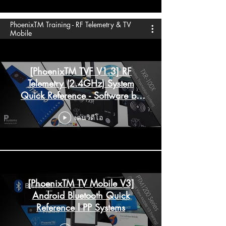
PhoenixTM Training - RF Telemetry & TV
Mobile
[PhoenixTM TVF V1.3] RF
Telemetry (2.4GHz) System
Quick Reference - Software by
PP Systems
เล่นวิดีโอ
[PhoenixTM TV Mobile V3]
Android Bluetooth Quick
Reference l PP Systems