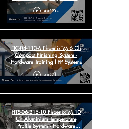
PP Systems
เล่นวิดีโอ
FIC-04-113-6 PhoenixTM 6 Ch
Compact Finishing System -
Hardware Training l PP Systems
เล่นวิดีโอ
HTS-06-215-10 PhoenixTM 10
Ch Aluminium Temperature
Profile System - Hardware