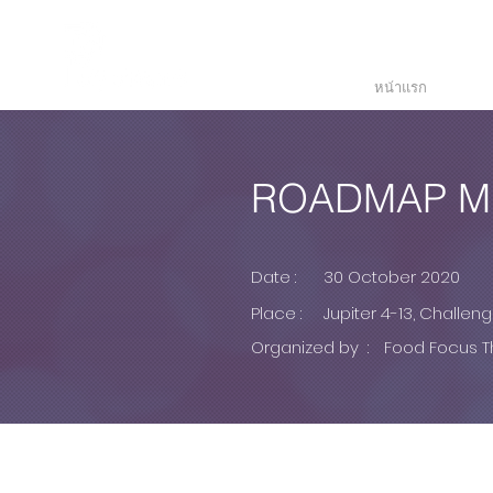
Temperature
Monitoring
Solutions
หน้าแรก
ROADMAP ME
ROADMAP
Date :
30 October 2020
Place :
Jupiter 4-13, Challeng
Organized by :
Food Focus T