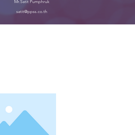
Mr.Satit Pumphruk
satit@ppss.co.th